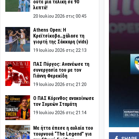
ούτε μία τελική σε 90
λεπτά!
20 Ιουλίου 2026 στις 00:45
Athens Open: Η
Κρεϊτσίκοβα…χάλασε τη
γιορτή της Σάκκαρη (vids)
19 Ιουλίου 2026 στις 22:13
ΠΑΣ Πύργος: Ανανέωσε τη
συνεργασία του με τον
Γιάννη Φερεκίδη
19 Ιουλίου 2026 στις 21:20
Ο ΠΑΣ Κόρινθος ανακοίνωσε
τον Συμεών Σταμάτη
19 Ιουλίου 2026 στις 21:14
Με ήττα έπεσε η αυλαία του
τουρνουά “The Legend” για
SHARE