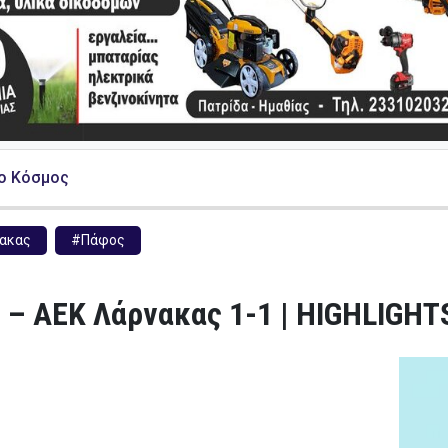
ο Κόσμος
ακας
#Πάφος
 – ΑΕΚ Λάρνακας 1-1 | HIGHLIGHT