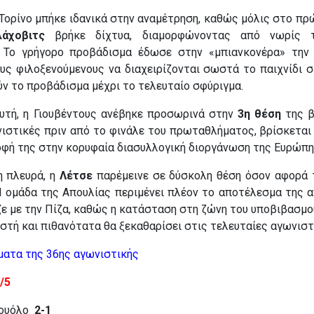
Τορίνο μπήκε ιδανικά στην αναμέτρηση, καθώς μόλις στο πρ
άχοβιτς
βρήκε δίχτυα, διαμορφώνοντας από νωρίς τ
 Το γρήγορο προβάδισμα έδωσε στην «μπιανκονέρα» την 
ους φιλοξενούμενους να διαχειρίζονται σωστά το παιχνίδι σ
ύν το προβάδισμα μέχρι το τελευταίο σφύριγμα.
αυτή, η Γιουβέντους ανέβηκε προσωρινά στην
3η θέση
της β
νιστικές πριν από το φινάλε του πρωταθλήματος, βρίσκεται
φή της στην κορυφαία διασυλλογική διοργάνωση της Ευρώπη
η πλευρά, η
Λέτσε
παρέμεινε σε δύσκολη θέση όσον αφορά 
Η ομάδα της Απουλίας περιμένει πλέον το αποτέλεσμα της 
ε με την Πίζα, καθώς η κατάσταση στη ζώνη του υποβιβασμο
υστή και πιθανότατα θα ξεκαθαρίσει στις τελευταίες αγωνιστ
ματα της 36ης αγωνιστικής
/5
σουόλο
2-1