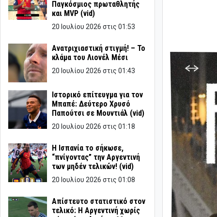
Παγκόσμιος πρωταθλητής
και MVP (vid)
20 Ιουλίου 2026 στις 01:53
Ανατριχιαστική στιγμή! – Το
κλάμα του Λιονέλ Μέσι
20 Ιουλίου 2026 στις 01:43
Ιστορικό επίτευγμα για τον
Μπαπέ: Δεύτερο Χρυσό
Παπούτσι σε Μουντιάλ (vid)
20 Ιουλίου 2026 στις 01:18
Η Ισπανία το σήκωσε,
“πνίγοντας” την Αργεντινή
των μηδέν τελικών! (vid)
20 Ιουλίου 2026 στις 01:08
Απίστευτο στατιστικό στον
τελικό: Η Αργεντινή χωρίς