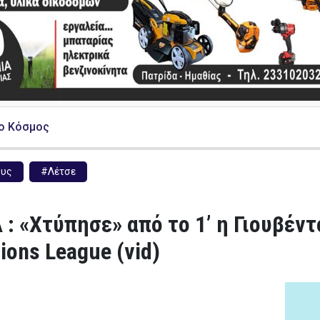
ο Κόσμος
ους
#Λέτσε
A : «Χτύπησε» από το 1’ η Γιουβέν
ons League (vid)