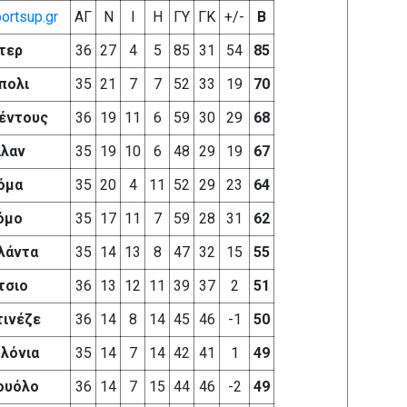
ortsup.gr
ΑΓ
Ν
Ι
Η
ΓΥ
ΓΚ
+/-
Β
ντερ
36
27
4
5
85
31
54
85
πολι
35
21
7
7
52
33
19
70
βέντους
36
19
11
6
59
30
29
68
λαν
35
19
10
6
48
29
19
67
όμα
35
20
4
11
52
29
23
64
όμο
35
17
11
7
59
28
31
62
λάντα
35
14
13
8
47
32
15
55
τσιο
36
13
12
11
39
37
2
51
τινέζε
36
14
8
14
45
46
-1
50
λόνια
35
14
7
14
42
41
1
49
ουόλο
36
14
7
15
44
46
-2
49