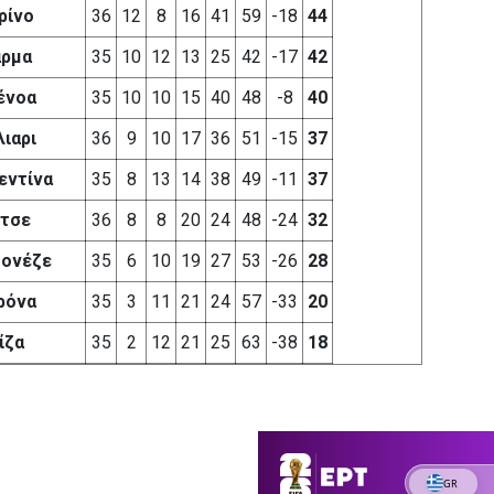
ρίνο
36
12
8
16
41
59
-18
44
ρμα
35
10
12
13
25
42
-17
42
ένοα
35
10
10
15
40
48
-8
40
λιαρι
36
9
10
17
36
51
-15
37
εντίνα
35
8
13
14
38
49
-11
37
τσε
36
8
8
20
24
48
-24
32
ονέζε
35
6
10
19
27
53
-26
28
ρόνα
35
3
11
21
24
57
-33
20
ίζα
35
2
12
21
25
63
-38
18