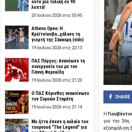
ούτε μία τελική σε 90
λεπτά!
20 Ιουλίου 2026 στις 00:45
Athens Open: Η
Κρεϊτσίκοβα…χάλασε τη
γιορτή της Σάκκαρη (vids)
19 Ιουλίου 2026 στις 22:13
ΠΑΣ Πύργος: Ανανέωσε τη
συνεργασία του με τον
Γιάννη Φερεκίδη
19 Ιουλίου 2026 στις 21:20
Ο ΠΑΣ Κόρινθος ανακοίνωσε
SHARE
τον Συμεών Σταμάτη
19 Ιουλίου 2026 στις 21:14
Η
Γιουβέντο
για την 36η
Με ήττα έπεσε η αυλαία του
τουρνουά “The Legend” για
εξασφάλιση θ