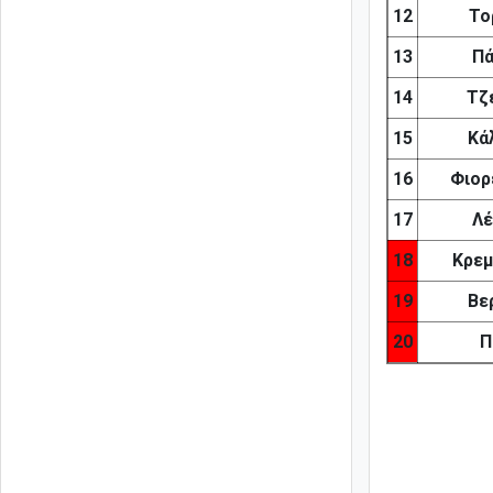
12
Το
13
Πά
14
Τζ
15
Κά
16
Φιορ
17
Λέ
18
Κρεμ
19
Βε
20
Π