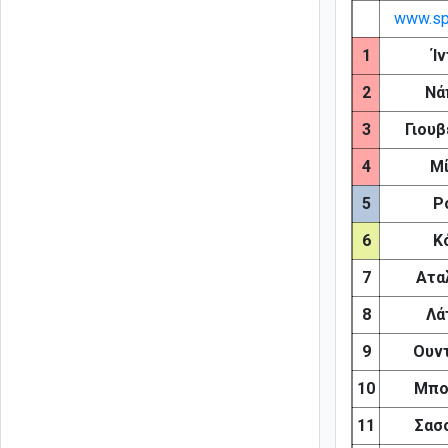
www.sp
1
Ί
2
Νά
3
Γιου
4
Μί
5
Ρ
6
Κ
7
Ατα
8
Λά
9
Ουν
10
Μπο
11
Σασ