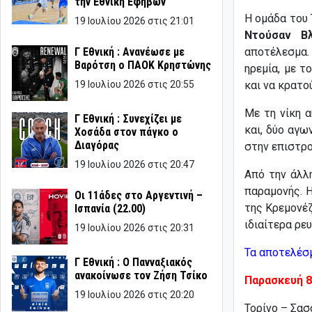
την Εθνική Εφήβων
Η ομάδα του 
19 Ιουλίου 2026 στις 21:01
Ντούσαν Βλ
αποτέλεσμα.
Γ Εθνική : Ανανέωσε με
Βαρότση ο ΠΑΟΚ Κρηστώνης
ηρεμία, με τ
και να κρατο
19 Ιουλίου 2026 στις 20:55
Με τη νίκη 
Γ Εθνική : Συνεχίζει με
και, δύο αγω
Χοσάδα στον πάγκο ο
Διαγόρας
στην επιστρο
19 Ιουλίου 2026 στις 20:47
Από την άλλ
παραμονής. 
Οι 11άδες στο Αργεντινή –
της Κρεμονέζ
Ισπανία (22.00)
ιδιαίτερα ρε
19 Ιουλίου 2026 στις 20:31
Τα αποτελέσ
Γ Εθνική : Ο Πανναξιακός
ανακοίνωσε τον Ζήση Τσίκο
Παρασκευή 8
19 Ιουλίου 2026 στις 20:20
Τορίνο – Σα