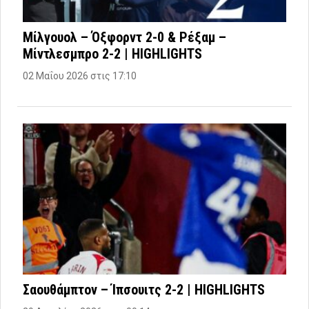
Μίλγουολ – Όξφορντ 2-0 & Ρέξαμ –
Μίντλεσμπρο 2-2 | HIGHLIGHTS
02 Μαΐου 2026 στις 17:10
Σαουθάμπτον – Ίπσουιτς 2-2 | HIGHLIGHTS