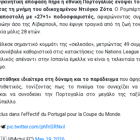
υγκινητική απόφαση πήρε η εθνική Πορτογαλίας ενόψει τ
τας τη μνήμη του αδικοχαμένου Ντιόγκο Ζότα
. Ο Ρομπέρ
αποστολή με «27+1» ποδοσφαιριστές,
αφιερώνοντας συμ
ρώην άσο της Λίβερπουλ, που έφυγε τραγικά από τη ζωή το
κία μόλις 28 ετών.
έλεσε σημαντικό κομμάτι της «σελεσάο», μετρώντας 49 συμ
 συνέβαλε καθοριστικά στις κατακτήσεις του Nations League
ελικός απέναντι στην Ισπανία έμελλε να είναι η τελευταία 
μο.
στάθηκε ιδιαίτερα στη δύναμη και το παράδειγμα
που άφησ
πιθετικός, τονίζοντας πως το πνεύμα του συνεχίζει να
και να συνοδεύει την Πορτογαλία στο μεγάλο της ταξί
ύπελλο.
clus dans l’effectif du Portugal pour la Coupe du Monde.
️🕊
pic.twitter.com/phfnSRNxiI
🇫🇷 (@ActuLFC)
May 19, 2026