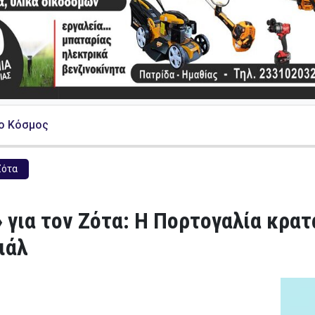
ο Κόσμος
Ζότα
 για τον Ζότα: Η Πορτογαλία κρα
ιάλ