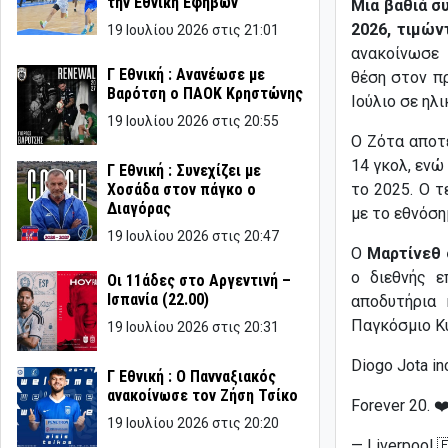
την Εθνική Εφήβων
Μια βαθιά σ
2026, τιμών
19 Ιουλίου 2026 στις 21:01
ανακοίνωσε
Γ Εθνική : Ανανέωσε με
θέση στον π
Βαρότση ο ΠΑΟΚ Κρηστώνης
Ιούλιο σε ηλι
19 Ιουλίου 2026 στις 20:55
Ο Ζότα αποτ
14 γκολ, ενώ
Γ Εθνική : Συνεχίζει με
το 2025. Ο τ
Χοσάδα στον πάγκο ο
Διαγόρας
με το εθνόση
19 Ιουλίου 2026 στις 20:47
Ο
Μαρτίνεθ 
ο διεθνής ε
Οι 11άδες στο Αργεντινή –
Ισπανία (22.00)
αποδυτήρια 
Παγκόσμιο Κ
19 Ιουλίου 2026 στις 20:31
Diogo Jota in
Γ Εθνική : Ο Πανναξιακός
ανακοίνωσε τον Ζήση Τσίκο
Forever 20. ❤
19 Ιουλίου 2026 στις 20:20
— Liverpool 