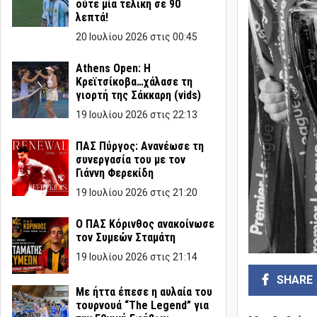
ούτε μία τελική σε 90
λεπτά!
20 Ιουλίου 2026 στις 00:45
Athens Open: Η
Κρεϊτσίκοβα…χάλασε τη
γιορτή της Σάκκαρη (vids)
19 Ιουλίου 2026 στις 22:13
ΠΑΣ Πύργος: Ανανέωσε τη
συνεργασία του με τον
Γιάννη Φερεκίδη
19 Ιουλίου 2026 στις 21:20
Ο ΠΑΣ Κόρινθος ανακοίνωσε
τον Συμεών Σταμάτη
19 Ιουλίου 2026 στις 21:14
SHARE
Με ήττα έπεσε η αυλαία του
τουρνουά “The Legend” για