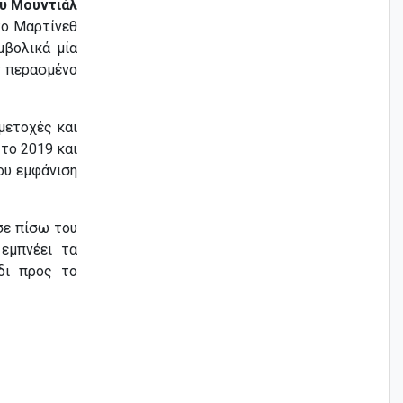
ου Μουντιάλ
το Μαρτίνεθ
βολικά μία
ν περασμένο
μετοχές και
 το 2019 και
του εμφάνιση
ε πίσω του
 εμπνέει τα
δι προς το