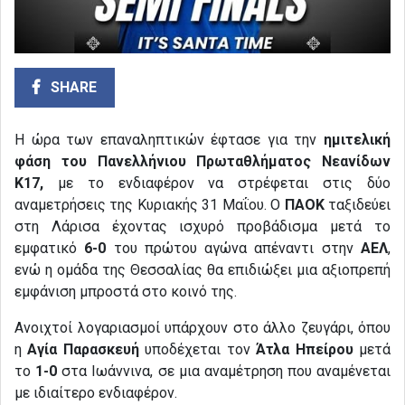
SHARE
Η ώρα των επαναληπτικών έφτασε για την
ημιτελική
φάση του Πανελλήνιου Πρωταθλήματος Νεανίδων
Κ17,
με το ενδιαφέρον να στρέφεται στις δύο
αναμετρήσεις της Κυριακής 31 Μαΐου. Ο
ΠΑΟΚ
ταξιδεύει
στη Λάρισα έχοντας ισχυρό προβάδισμα μετά το
εμφατικό
6-0
του πρώτου αγώνα απέναντι στην
ΑΕΛ
,
ενώ η ομάδα της Θεσσαλίας θα επιδιώξει μια αξιοπρεπή
εμφάνιση μπροστά στο κοινό της.
Ανοιχτοί λογαριασμοί υπάρχουν στο άλλο ζευγάρι, όπου
η
Αγία Παρασκευή
υποδέχεται τον
Άτλα Ηπείρου
μετά
το
1-0
στα Ιωάννινα, σε μια αναμέτρηση που αναμένεται
με ιδιαίτερο ενδιαφέρον.