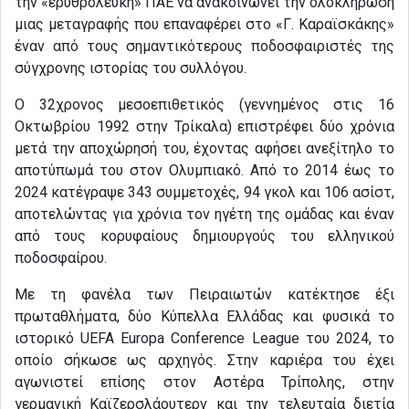
την «ερυθρόλευκη» ΠΑΕ να ανακοινώνει την ολοκλήρωση
μιας μεταγραφής που επαναφέρει στο «Γ. Καραϊσκάκης»
έναν από τους σημαντικότερους ποδοσφαιριστές της
σύγχρονης ιστορίας του συλλόγου.
Ο 32χρονος μεσοεπιθετικός (γεννημένος στις 16
Οκτωβρίου 1992 στην Τρίκαλα) επιστρέφει δύο χρόνια
μετά την αποχώρησή του, έχοντας αφήσει ανεξίτηλο το
αποτύπωμά του στον Ολυμπιακό. Από το 2014 έως το
2024 κατέγραψε 343 συμμετοχές, 94 γκολ και 106 ασίστ,
αποτελώντας για χρόνια τον ηγέτη της ομάδας και έναν
από τους κορυφαίους δημιουργούς του ελληνικού
ποδοσφαίρου.
Με τη φανέλα των Πειραιωτών κατέκτησε έξι
πρωταθλήματα, δύο Κύπελλα Ελλάδας και φυσικά το
ιστορικό UEFA Europa Conference League του 2024, το
οποίο σήκωσε ως αρχηγός. Στην καριέρα του έχει
αγωνιστεί επίσης στον Αστέρα Τρίπολης, στην
γερμανική Καϊζερσλάουτερν και την τελευταία διετία