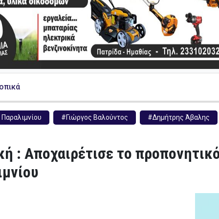
Τοπικά
Παραλιμνίου
#Γιώργος Βαλούντος
#Δημήτρης Άβαλης
κή : Αποχαιρέτισε το προπονητικ
ιμνίου