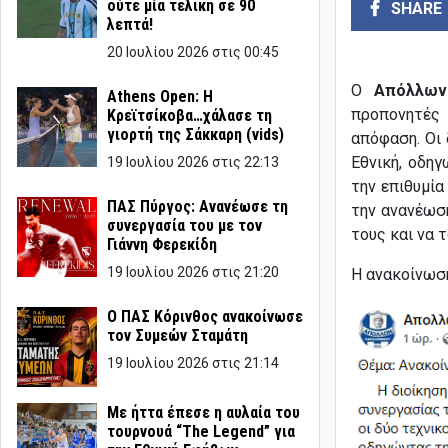
ούτε μία τελική σε 90
SHARE
λεπτά!
20 Ιουλίου 2026 στις 00:45
Ο
Απόλλων
Athens Open: Η
προπονητέ
Κρεϊτσίκοβα…χάλασε τη
γιορτή της Σάκκαρη (vids)
απόφαση. Οι 
Εθνική, οδη
19 Ιουλίου 2026 στις 22:13
την επιθυμία
ΠΑΣ Πύργος: Ανανέωσε τη
την ανανέωση
συνεργασία του με τον
τους και να τ
Γιάννη Φερεκίδη
19 Ιουλίου 2026 στις 21:20
Η ανακοίνωση
Ο ΠΑΣ Κόρινθος ανακοίνωσε
τον Συμεών Σταμάτη
19 Ιουλίου 2026 στις 21:14
Με ήττα έπεσε η αυλαία του
τουρνουά “The Legend” για