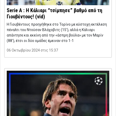
Serie A : Η Κάλιαρι “τσίμπησε” βαθμό από τη
Γιουβέντους! (vid)
Η Γιουβέντους προηγήθηκε στο Τορίνο με εύστοχη εκτέλεση
πέναλτι του Ντούσαν Βλάχοβιτς (15′), αλλά η Κάλιαρι
απάντησε και εκείνη από την «άσπρη βούλα» με τον Μαρίν
(88′), έτσι οι δύο ομάδες έμειναν στο 1-1
06 Οκτωβρίου 2024 στις 15:37