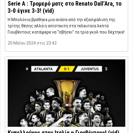
Serie A : Τρομερό ματς στο Renato Dall’Ara, το
3-0 έγινε 3-3! (vid)
Η Μπολόνια βρέθηκε μια ανάσα από την εξασφάλιση της
τρίτης θέσης αλλά η απίστευτη στα τελευταία λεπτά
Γιουβέντους κατάφερε να “σβήσει” τα τρία γκολ που δέχτηκε!
20 Μαΐου 2024 στις 23:42
Κυπελλούχος στην Ιταλία η Γιουβέντους! (vid)