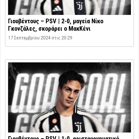
Γιουβέντους – PSV | 2-0, μαγεία Νίκο
Γκονζάλες, σκοράρει ο ΜακΚένι
17 Σεπτεμβρίου 2024 στις 20:29
Γιουβέντους – PSV | 1-0, αριστουργηματικό