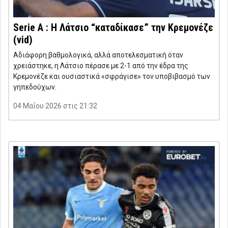
Serie A : Η Λάτσιο “καταδίκασε” την Κρεμονέζε
(vid)
Αδιάφορη βαθμολογικά, αλλά αποτελεσματική όταν
χρειάστηκε, η Λάτσιο πέρασε με 2-1 από την έδρα της
Κρεμονέζε και ουσιαστικά «σφράγισε» τον υποβιβασμό των
γηπεδούχων.
04 Μαΐου 2026 στις 21:32