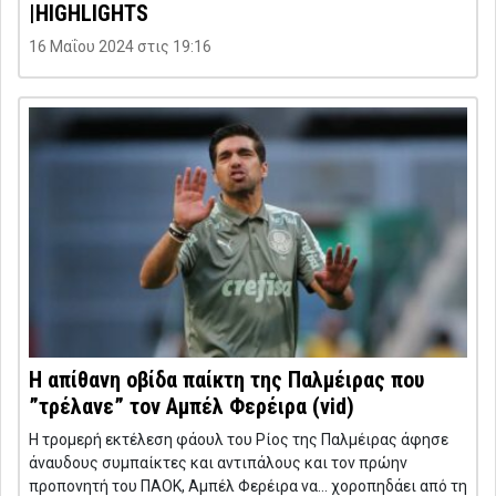
|HIGHLIGHTS
16 Μαΐου 2024 στις 19:16
Η απίθανη οβίδα παίκτη της Παλμέιρας που
”τρέλανε” τον Αμπέλ Φερέιρα (vid)
Η τρομερή εκτέλεση φάουλ του Ρίος της Παλμέιρας άφησε
άναυδους συμπαίκτες και αντιπάλους και τον πρώην
προπονητή του ΠΑΟΚ, Αμπέλ Φερέιρα να… χοροπηδάει από τη