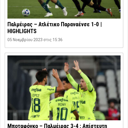
Παλμέιρας – Ατλέτικο Παραναένσε 1-0 |
HIGHLIGHTS
05 Νοεμβρίου 2023 στις 15:36
Μποταφόγκο – Παλμέιρας 3-4 : Απίστευτη