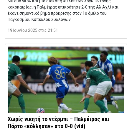
Με δύο γκολ και μία διακοπή 40 λεπτών λόγω έντονης
κακοκαιρίας, η Παλμέιρας επικράτησε 2-0 της Αλ Αχλί και
έκανε σημαντικό βήμα πρόκρισης στον 1ο όμιλο του
Παγκοσμίου Κυπέλλου Συλλόγων
19 Ιουνίου 2025 στις 21:51
Χωρίς νικητή το ντέρμπι – Παλμέιρας και
Πόρτο «κόλλησαν» στο 0-0 (vid)