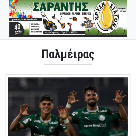
Παλμέιρας