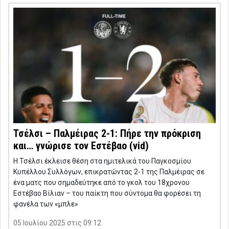
Τσέλσι – Παλμέιρας 2-1: Πήρε την πρόκριση
και… γνώρισε τον Εστέβαο (vid)
Η Τσέλσι έκλεισε θέση στα ημιτελικά του Παγκοσμίου
Κυπέλλου Συλλόγων, επικρατώντας 2-1 της Παλμέιρας σε
ένα ματς που σημαδεύτηκε από το γκολ του 18χρονου
Εστέβαο Βίλιαν – του παίκτη που σύντομα θα φορέσει τη
φανέλα των «μπλε»
05 Ιουλίου 2025 στις 09:12