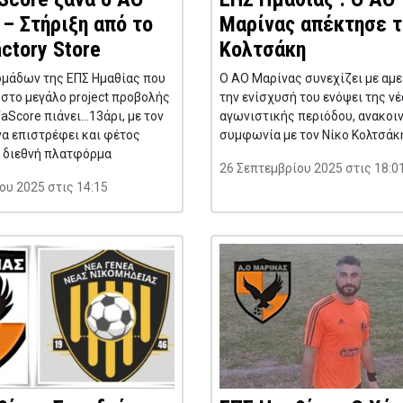
– Στήριξη από το
Μαρίνας απέκτησε τ
ctory Store
Κολτσάκη
ομάδων της ΕΠΣ Ημαθίας που
Ο ΑΟ Μαρίνας συνεχίζει με αμ
στο μεγάλο project προβολής
την ενίσχυσή του ενόψει της ν
aScore πιάνει…13άρι, με τον
αγωνιστικής περιόδου, ανακοι
α επιστρέφει και φέτος
συμφωνία με τον Νίκο Κολτσάκ
η διεθνή πλατφόρμα
26 Σεπτεμβρίου 2025 στις 18:0
ου 2025 στις 14:15