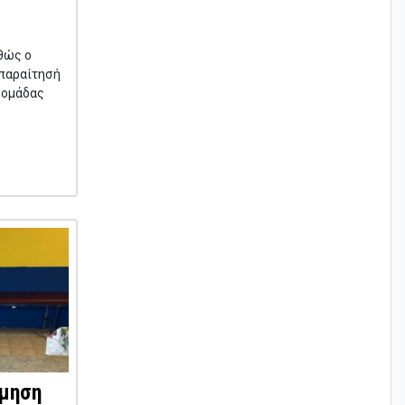
θώς ο
 παραίτησή
ς ομάδας
ίμηση