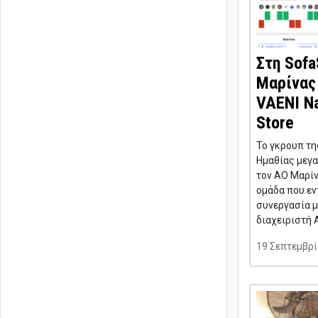
Στη Sofa
Μαρίνας 
VAENI Na
Store
Το γκρουπ τη
Ημαθίας μεγα
τον ΑΟ Μαρίν
ομάδα που εν
συνεργασία με
διαχειριστή 
19 Σεπτεμβρί