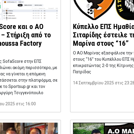
Score και ο ΑΟ
Κύπελλο ΕΠΣ Ημαθία
– Στήριξη από το
Σιταρίδης έστειλε τ
oussa Factory
Μαρίνα στους “16”
Ο ΑΟ Μαρίνας εξασφάλισε την
στους “16” του Κυπέλλου ΕΠΣ Η
ς SofaScore στην ΕΠΣ
επικρατώντας 2-0 της Κίτρινη
λώνει ακόμη περισσότερο, με
Πατρίδας
ας να γίνεται η επόμενη
τάσσεται στην πλατφόρμα, σε
14 Σεπτεμβρίου 2025 στις 23:2
 το Sportsup.gr και τον
Αργύρη Τσιγγενόπουλο
ου 2025 στις 16:00