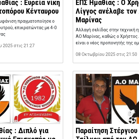
αθίας : Ευρεία νίκη
ΕΠΣ Ημαθίας : Ο Χρ
τοπόρου Κένταυρου
Λίγγος ανέλαβε τον
Μαρίνας
εμφάνιση πραγματοποίησε ο
υτρού, επικρατώντας με 4-0
Αλλαγή σελίδας στην τεχνική η
νας
ΑΟ Μαρίνας, καθώς ο Χρήστος 
είναι ο νέος προπονητής της ο
 2025 στις 21:27
08 Οκτωβρίου 2025 στις 21:50
ίας : Διπλό για
Παραίτηση Στέργιου