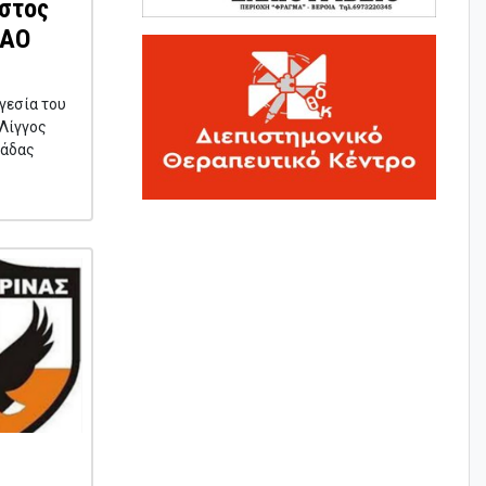
ήστος
 ΑΟ
γεσία του
Λίγγος
μάδας