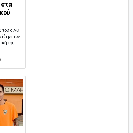
 στα
ικού
 του ο ΑΟ
ίδι με τον
τική της
9