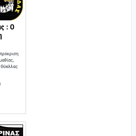
ς : Ο
η
 πρόκριση
μαθίας,
ς Θύελλας
8