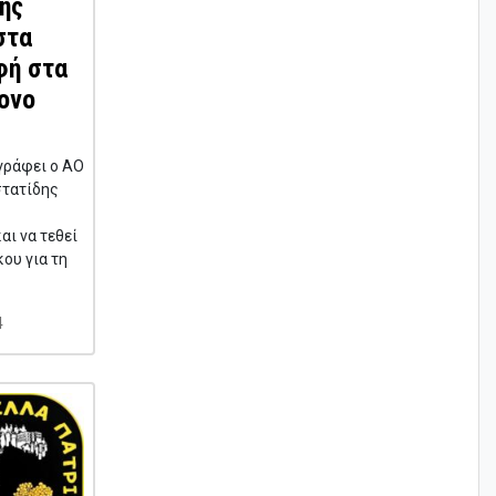
ης
στα
φή στα
ονο
γράφει ο ΑΟ
στατίδης
ι να τεθεί
ου για τη
4