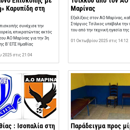
αυνό Επισκοπής με
Τσίλκου από τον ΑΟ
ή» Καρυπίδη στη
Μαρίνας
Εξελίξεις στον ΑΟ Μαρίνας, κα
Στέργιος Τσίλκος υπέβαλε την
πισκοπής συνέχισε την
του από την τεχνική ηγεσία τη
πορεία, επικρατώντας εκτός
 του ΑΟ Μαρίνας για την 3η
01 Οκτωβρίου 2025 στις 14:12
ης Β’ ΕΠΣ Ημαθίας
 2025 στις 21:04
ίας : Ισοπαλία στη
Παράδειγμα προς μ