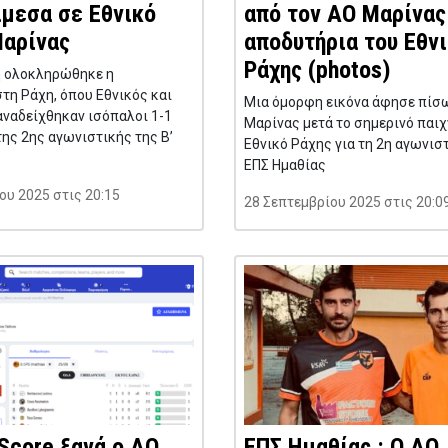
άμεσα σε Εθνικό
από τον ΑΟ Μαρίνας
Μαρίνας
αποδυτήρια του Εθν
Ράχης (photos)
ή ολοκληρώθηκε η
τη Ράχη, όπου Εθνικός και
Μια όμορφη εικόνα άφησε πίσω
ναδείχθηκαν ισόπαλοι 1-1
Μαρίνας μετά το σημερινό παιχν
της 2ης αγωνιστικής της Β’
Εθνικό Ράχης για τη 2η αγωνισ
ΕΠΣ Ημαθίας
ου 2025 στις 20:15
28 Σεπτεμβρίου 2025 στις 20:0
Score ξανά ο ΑΟ
ΕΠΣ Ημαθίας : Ο ΑΟ