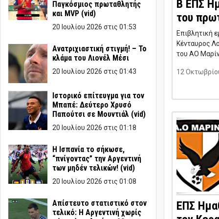
Β ΕΠΣ Ημ
Παγκόσμιος πρωταθλητής
και MVP (vid)
του πρω
20 Ιουλίου 2026 στις 01:53
Επιβλητική 
Κένταυρος Λο
Ανατριχιαστική στιγμή! – Το
του ΑΟ Μαρί
κλάμα του Λιονέλ Μέσι
20 Ιουλίου 2026 στις 01:43
12 Οκτωβρίου
Ιστορικό επίτευγμα για τον
Μπαπέ: Δεύτερο Χρυσό
Παπούτσι σε Μουντιάλ (vid)
20 Ιουλίου 2026 στις 01:18
Η Ισπανία το σήκωσε,
“πνίγοντας” την Αργεντινή
των μηδέν τελικών! (vid)
20 Ιουλίου 2026 στις 01:08
Απίστευτο στατιστικό στον
ΕΠΣ Ημαθ
τελικό: Η Αργεντινή χωρίς