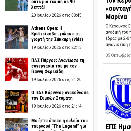
τον Κερ
ούτε μία τελική σε 90
«συνταγ
λεπτά!
Μαρίνα
20 Ιουλίου 2026 στις 00:45
Ο Κεραυνός Ε
Athens Open: Η
ανοδική του 
Κρεϊτσίκοβα…χάλασε τη
έδρας με 2-0
γιορτή της Σάκκαρη (vids)
αγωνιστική τ
19 Ιουλίου 2026 στις 22:13
05 Οκτωβρίου
ΠΑΣ Πύργος: Ανανέωσε τη
συνεργασία του με τον
Γιάννη Φερεκίδη
19 Ιουλίου 2026 στις 21:20
Ο ΠΑΣ Κόρινθος ανακοίνωσε
τον Συμεών Σταμάτη
19 Ιουλίου 2026 στις 21:14
Με ήττα έπεσε η αυλαία του
ΕΠΣ Ημαθ
τουρνουά “The Legend” για