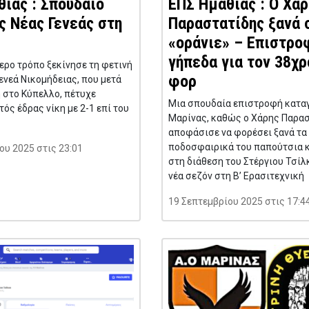
ίας : Σπουδαίο
ΕΠΣ Ημαθίας : Ο Χάρ
ς Νέας Γενεάς στη
Παραστατίδης ξανά 
«οράνιε» – Επιστρο
γήπεδα για τον 38χρ
ερο τρόπο ξεκίνησε τη φετινή
φορ
Γενεά Νικομήδειας, που μετά
 στο Κύπελλο, πέτυχε
Μια σπουδαία επιστροφή κατα
ός έδρας νίκη με 2-1 επί του
Μαρίνας, καθώς ο Χάρης Παρα
αποφάσισε να φορέσει ξανά τα
ποδοσφαιρικά του παπούτσια κα
ου 2025 στις 23:01
στη διάθεση του Στέργιου Τσίλκ
νέα σεζόν στη Β’ Ερασιτεχνική
19 Σεπτεμβρίου 2025 στις 17:4