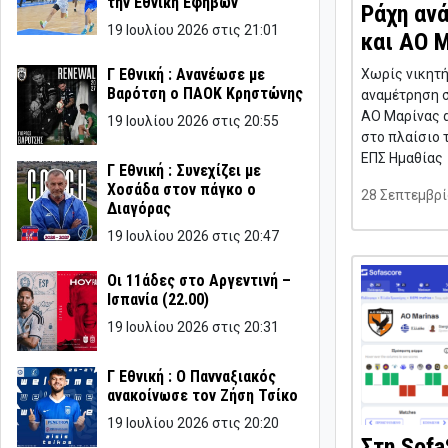
την Εθνική Εφήβων
Ράχη αν
19 Ιουλίου 2026 στις 21:01
και ΑΟ 
Γ Εθνική : Ανανέωσε με
Χωρίς νικητ
Βαρότση ο ΠΑΟΚ Κρηστώνης
αναμέτρηση σ
ΑΟ Μαρίνας α
19 Ιουλίου 2026 στις 20:55
στο πλαίσιο 
ΕΠΣ Ημαθίας
Γ Εθνική : Συνεχίζει με
Χοσάδα στον πάγκο ο
28 Σεπτεμβρί
Διαγόρας
19 Ιουλίου 2026 στις 20:47
Οι 11άδες στο Αργεντινή –
Ισπανία (22.00)
19 Ιουλίου 2026 στις 20:31
Γ Εθνική : Ο Πανναξιακός
ανακοίνωσε τον Ζήση Τσίκο
19 Ιουλίου 2026 στις 20:20
Στη Sofa