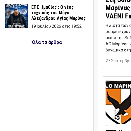
Μαρίνας 
ΕΠΣ Ημαθίας : Ο νέος
τεχνικός του Μέγα
VAENI Fa
Αλέξανδρου Αγίας Μαρίνας
Η λίστα των 
19 Ιουλίου 2026 στις 19:52
συμμετέχουν 
μέσω της Sof
Όλα τα άρθρα
ΑΟ Μαρίνας ν
δυναμικά στ
27 Σεπτεμβρί