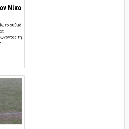
ον Νίκο
είωτο ρυθμό
έας
νώνοντας τη
η
1