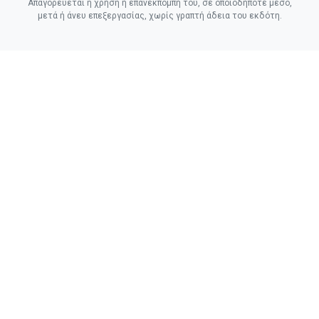
Απαγορεύεται η χρήση ή επανεκπομπή του, σε οποιοδήποτε μέσο,
μετά ή άνευ επεξεργασίας, χωρίς γραπτή άδεια του εκδότη.