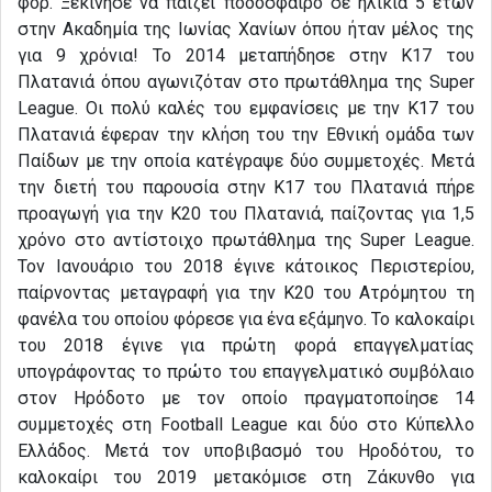
φορ. Ξεκίνησε να παίζει ποδόσφαιρο σε ηλικία 5 ετών
στην Ακαδημία της Ιωνίας Χανίων όπου ήταν μέλος της
για 9 χρόνια! Το 2014 μεταπήδησε στην Κ17 του
Πλατανιά όπου αγωνιζόταν στο πρωτάθλημα της Super
League. Οι πολύ καλές του εμφανίσεις με την Κ17 του
Πλατανιά έφεραν την κλήση του την Εθνική ομάδα των
Παίδων με την οποία κατέγραψε δύο συμμετοχές. Μετά
την διετή του παρουσία στην Κ17 του Πλατανιά πήρε
προαγωγή για την Κ20 του Πλατανιά, παίζοντας για 1,5
χρόνο στο αντίστοιχο πρωτάθλημα της Super League.
Τον Ιανουάριο του 2018 έγινε κάτοικος Περιστερίου,
παίρνοντας μεταγραφή για την Κ20 του Ατρόμητου τη
φανέλα του οποίου φόρεσε για ένα εξάμηνο. Το καλοκαίρι
του 2018 έγινε για πρώτη φορά επαγγελματίας
υπογράφοντας το πρώτο του επαγγελματικό συμβόλαιο
στον Ηρόδοτο με τον οποίο πραγματοποίησε 14
συμμετοχές στη Football League και δύο στο Κύπελλο
Ελλάδος. Μετά τον υποβιβασμό του Ηροδότου, το
καλοκαίρι του 2019 μετακόμισε στη Ζάκυνθο για