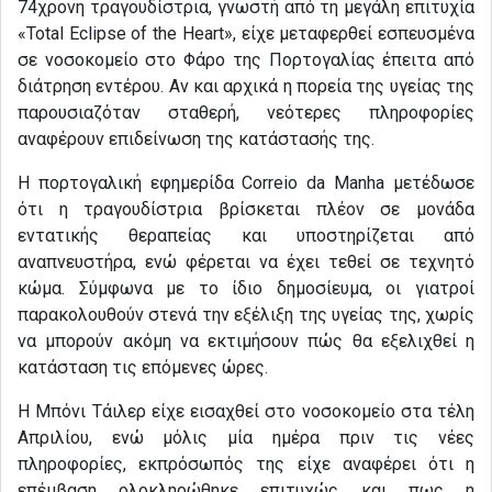
74χρονη τραγουδίστρια, γνωστή από τη μεγάλη επιτυχία
«Total Eclipse of the Heart», είχε μεταφερθεί εσπευσμένα
σε νοσοκομείο στο Φάρο της Πορτογαλίας έπειτα από
διάτρηση εντέρου. Αν και αρχικά η πορεία της υγείας της
παρουσιαζόταν σταθερή, νεότερες πληροφορίες
αναφέρουν επιδείνωση της κατάστασής της.
Η πορτογαλική εφημερίδα Correio da Manha μετέδωσε
ότι η τραγουδίστρια βρίσκεται πλέον σε μονάδα
εντατικής θεραπείας και υποστηρίζεται από
αναπνευστήρα, ενώ φέρεται να έχει τεθεί σε τεχνητό
κώμα. Σύμφωνα με το ίδιο δημοσίευμα, οι γιατροί
παρακολουθούν στενά την εξέλιξη της υγείας της, χωρίς
να μπορούν ακόμη να εκτιμήσουν πώς θα εξελιχθεί η
κατάσταση τις επόμενες ώρες.
Η Μπόνι Τάιλερ είχε εισαχθεί στο νοσοκομείο στα τέλη
Απριλίου, ενώ μόλις μία ημέρα πριν τις νέες
πληροφορίες, εκπρόσωπός της είχε αναφέρει ότι η
επέμβαση ολοκληρώθηκε επιτυχώς και πως η