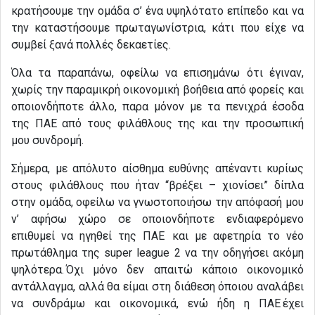
κρατήσουμε την ομάδα σ’ ένα υψηλότατο επίπεδο και να
την καταστήσουμε πρωταγωνίστρια, κάτι που είχε να
συμβεί ξανά πολλές δεκαετίες.
Όλα τα παραπάνω, οφείλω να επισημάνω ότι έγιναν,
χωρίς την παραμικρή οικονομική βοήθεια από φορείς και
οποιονδήποτε άλλο, παρα μόνον με τα πενιχρά έσοδα
της ΠΑΕ από τους φιλάθλους της και την προσωπική
μου συνδρομή.
Σήμερα, με απόλυτο αίσθημα ευθύνης απέναντι κυρίως
στους φιλάθλους που ήταν “βρέξει – χιονίσει” δίπλα
στην ομάδα, οφείλω να γνωστοποιήσω την απόφασή μου
ν’ αφήσω χώρο σε οποιονδήποτε ενδιαφερόμενο
επιθυμεί να ηγηθεί της ΠΑΕ και με αφετηρία το νέο
πρωτάθλημα της super league 2 να την οδηγήσει ακόμη
ψηλότερα. Όχι μόνο δεν απαιτώ κάποιο οικονομικό
αντάλλαγμα, αλλά θα είμαι στη διάθεση όποιου αναλάβει
να συνδράμω και οικονομικά, ενώ ήδη η ΠΑΕ έχει