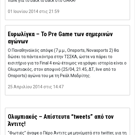
πάνε για το back to back στο ΟΑΚΑ!
01 Ιουνίου 2014 στις 21:59
Ευρωλίγκα – Το Pre Game των σημερινών
αγώνων
Ο Παναθηναϊκός απόψε (7 μ.μ., Onsports, Novasports 2) θα
δώσει τα πάντα κόντρα στην ΤΣΣΚΑ, ώστε να πάρει το
εισιτήριο για το Final 4 ενώ έτοιμος να γράψει ιστορία είναι ο
Ολυμπιακός, στον αποψινό (25/04, 21.45, ΔΤ, live από το
Onsports) αγώνα του με τη Ρεάλ Μαδρίτης.
25 Απριλίου 2014 στις 14:47
Ολυμπιακός – Απίστευτα “tweets” από τον
Άντιτς!
“Φωτιές” άναψε ο Πέρο Άντιτς με μηνύματά στο twitter, για τη