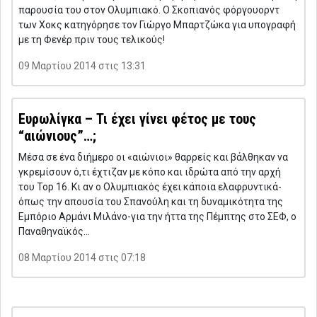
παρουσία του στον Ολυμπιακό. Ο Σκοπιανός φόργουορντ
των Χοκς κατηγόρησε τον Γιώργο Μπαρτζώκα για υπογραφή
με τη Φενέρ πριν τους τελικούς!
09 Μαρτίου 2014 στις 13:31
Ευρωλίγκα – Τι έχει γίνει φέτος με τους
“αιώνιους”…;
Μέσα σε ένα διήμερο οι «αιώνιοι» θαρρείς και βάλθηκαν να
γκρεμίσουν ό,τι έχτιζαν με κόπο και ιδρώτα από την αρχή
του Top 16. Κι αν ο Ολυμπιακός έχει κάποια ελαφρυντικά-
όπως την απουσία του Σπανούλη και τη δυναμικότητα της
Εμπόριο Αρμάνι Μιλάνο-για την ήττα της Πέμπτης στο ΣΕΦ, ο
Παναθηναϊκός…
08 Μαρτίου 2014 στις 07:18