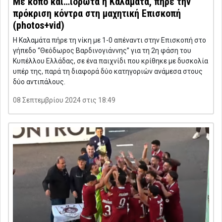
Με κόπο και…ιδρώτα η Καλαμάτα, πήρε την
πρόκριση κόντρα στη μαχητική Επισκοπή
(photos+vid)
Η Καλαμάτα πήρε τη νίκη με 1-0 απέναντι στην Επισκοπή στο
γήπεδο “Θεόδωρος Βαρδινογιάννης” για τη 2η φάση του
Κυπέλλου Ελλάδας, σε ένα παιχνίδι που κρίθηκε με δυσκολία
υπέρ της, παρά τη διαφορά δύο κατηγοριών ανάμεσα στους
δύο αντιπάλους.
08 Σεπτεμβρίου 2024 στις 18:49