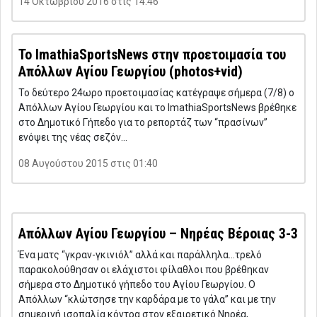
14 Οκτωβρίου 2016 στις 14:46
Το ImathiaSportsNews στην προετοιμασία του
Απόλλων Αγίου Γεωργίου (photos+vid)
Το δεύτερο 24ωρο προετοιμασίας κατέγραψε σήμερα (7/8) ο
Απόλλων Αγίου Γεωργίου και το ImathiaSportsNews βρέθηκε
στο Δημοτικό Γήπεδο για το ρεπορτάζ των “πρασίνων”
ενόψει της νέας σεζόν…
08 Αυγούστου 2015 στις 01:40
Απόλλων Αγίου Γεωργίου – Νηρέας Βέροιας 3-3
Ένα ματς “γκραν-γκινιόλ” αλλά και παράλληλα…τρελό
παρακολούθησαν οι ελάχιστοι φίλαθλοι που βρέθηκαν
σήμερα στο Δημοτικό γήπεδο του Αγίου Γεωργίου. Ο
Απόλλων “κλώτσησε την καρδάρα με το γάλα” και με την
σημερινή ισοπαλία κόντρα στον εξαιρετικό Νηρέα,